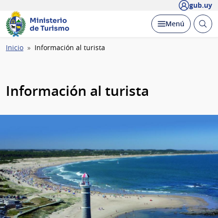
gub.uy
Ministerio
Abrir
Desplegar
Menú
de Turismo
busc
Ruta
Inicio
Información al turista
de
navegación
Información al turista