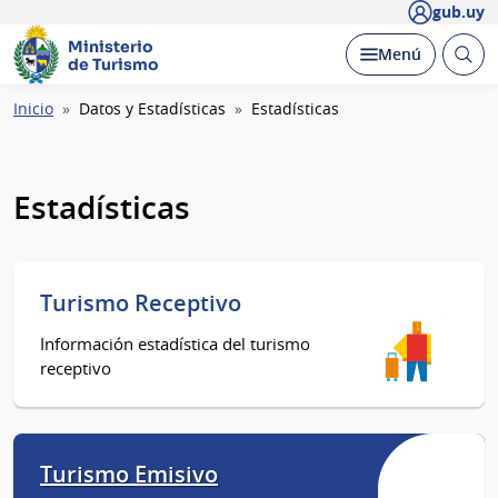
gub.uy
Ministerio
Abrir
Desplegar
Menú
de Turismo
busc
Ruta
Inicio
Datos y Estadísticas
Estadísticas
de
navegación
Estadísticas
Turismo Receptivo
Información estadística del turismo
receptivo
Turismo Emisivo