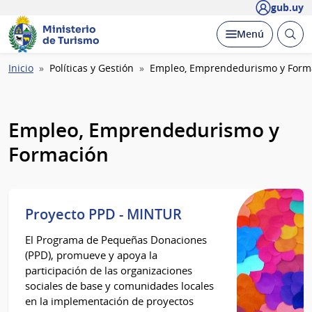
gub.uy
Ministerio
Abrir
Desplegar
Menú
de Turismo
busc
Ruta
Inicio
Políticas y Gestión
Empleo, Emprendedurismo y Form
de
navegación
Empleo, Emprendedurismo y
Formación
Proyecto PPD - MINTUR
El Programa de Pequeñas Donaciones
(PPD), promueve y apoya la
participación de las organizaciones
sociales de base y comunidades locales
en la implementación de proyectos