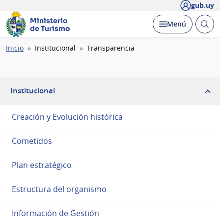
gub.uy
Ministerio
Abrir
Desplegar
Menú
de Turismo
busc
Ruta
Inicio
Institucional
Transparencia
de
navegación
Institucional
Creación y Evolución histórica
Cometidos
Plan estratégico
Estructura del organismo
Información de Gestión