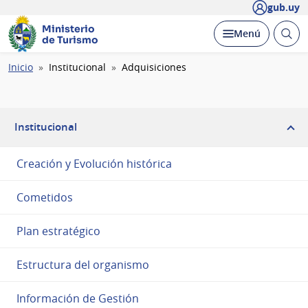
gub.uy
Ministerio
Abrir
Desplegar
Menú
de Turismo
busc
Ruta
Inicio
Institucional
Adquisiciones
de
navegación
Institucional
Creación y Evolución histórica
Cometidos
Plan estratégico
Estructura del organismo
Información de Gestión