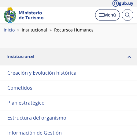
gub.uy
Ministerio
Abrir
Desplegar
Menú
de Turismo
busc
Ruta
Inicio
Institucional
Recursos Humanos
de
navegación
Institucional
Creación y Evolución histórica
Cometidos
Plan estratégico
Estructura del organismo
Información de Gestión