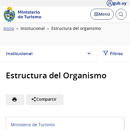
gub.uy
Ministerio
Abrir
Desplegar
Menú
de Turismo
busc
Ruta
Inicio
Institucional
Estructura del organismo
de
navegación
Institucional
Filtros
Estructura del Organismo
Compartir
Ministerio de Turismo