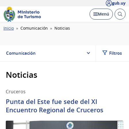
gub.uy
Ministerio
Abrir
Desplegar
Menú
de Turismo
busc
Ruta
Inicio
Comunicación
Noticias
de
navegación
Comunicación
Filtros
Noticias
Cruceros
Punta del Este fue sede del XI
Encuentro Regional de Cruceros