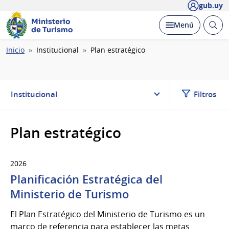
gub.uy
Ministerio
Abrir
Desplegar
Menú
de Turismo
busc
Ruta
Inicio
Institucional
Plan estratégico
de
navegación
Institucional
Filtros
Plan estratégico
2026
Planificación Estratégica del
Ministerio de Turismo
El Plan Estratégico del Ministerio de Turismo es un
marco de referencia para establecer las metas