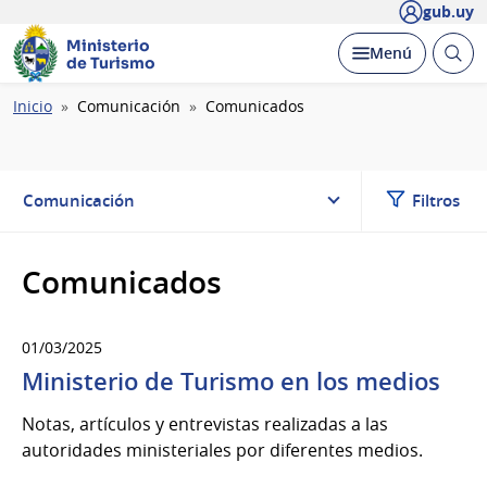
gub.uy
Ministerio
Abrir
Desplegar
Menú
de Turismo
busc
Ruta
Inicio
Comunicación
Comunicados
de
navegación
Comunicación
Filtros
Comunicados
01/03/2025
Ministerio de Turismo en los medios
Notas, artículos y entrevistas realizadas a las
autoridades ministeriales por diferentes medios.