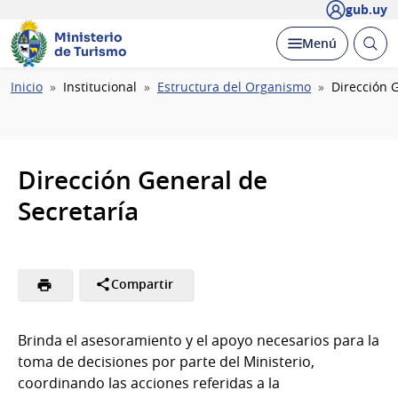
gub.uy
Ministerio
Abrir
Desplegar
Menú
de Turismo
busc
Ruta
Inicio
Institucional
Estructura del Organismo
Dirección 
de
navegación
Dirección General de
Secretaría
Compartir
Brinda el asesoramiento y el apoyo necesarios para la
toma de decisiones por parte del Ministerio,
coordinando las acciones referidas a la