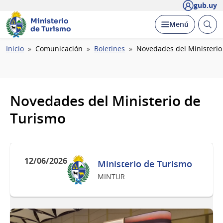
gub.uy
Ministerio
Abrir
Desplegar
Menú
de Turismo
busc
Ruta
Inicio
Comunicación
Boletines
Novedades del Ministerio
de
navegación
Novedades del Ministerio de
Turismo
12/06/2026
Ministerio de Turismo
MINTUR