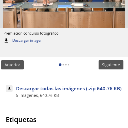
Premiación concurso fotográfico
:
Descargar imagen
Premiación
concurso
fotográfico
Anterior
Siguiente
Descargar todas las imágenes (.zip 640.76 KB)
5 imágenes, 640.76 KB
Etiquetas