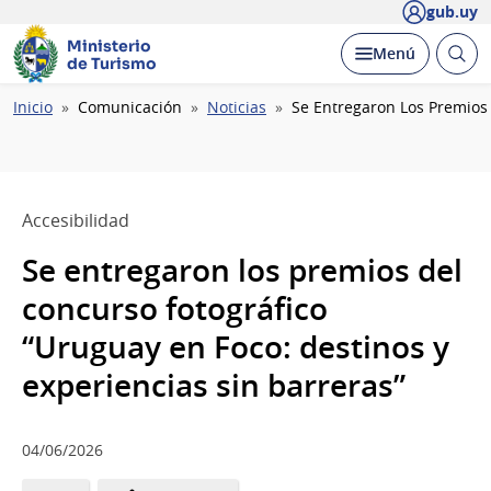
gub.uy
Ministerio
Abrir
Desplegar
Menú
de Turismo
busc
Ruta
Inicio
Comunicación
Noticias
Se Entregaron Los Premios 
de
navegación
Accesibilidad
Se entregaron los premios del
concurso fotográfico
“Uruguay en Foco: destinos y
experiencias sin barreras”
04/06/2026