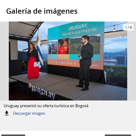
Galería de imágenes
1
/
8
Uruguay presentó su oferta turística en Bogotá
:
Descargar imagen
Uruguay
presentó
su
oferta