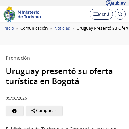
gub.uy
Ministerio
Abrir
Desplegar
Menú
de Turismo
busc
Ruta
Inicio
Comunicación
Noticias
Uruguay Presentó Su Oferta
de
navegación
Promoción
Uruguay presentó su oferta
turística en Bogotá
09/06/2026
Compartir
El Ministerio de Turismo y la Cámara Uruguaya de