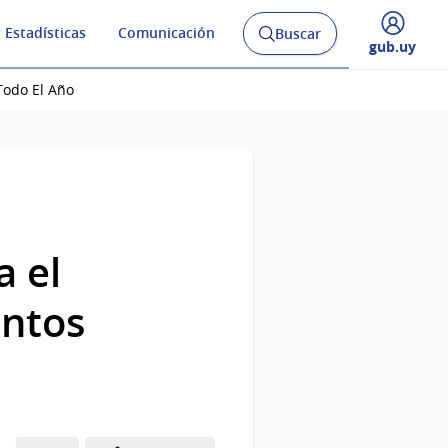
 Estadísticas
Comunicación
Buscar
Abrir
Desplegar
gub.uy
buscador
menú
y
de
Todo El Año
a el
ntos