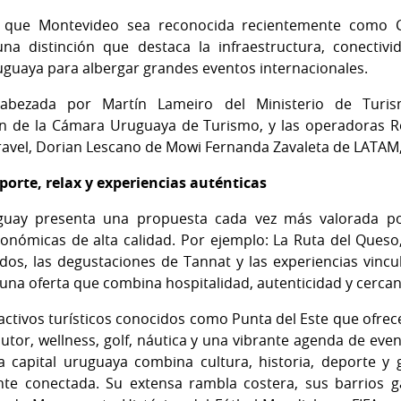
a que Montevideo sea reconocida recientemente como Ca
na distinción que destaca la infraestructura, conectivi
uruguaya para albergar grandes eventos internacionales.
abezada por Martín Lameiro del Ministerio de Turis
 de la Cámara Uruguaya de Turismo, y las operadoras R
vel, Dorian Lescano de Mowi Fernanda Zavaleta de LATAM, 
orte, relax y experiencias auténticas
guay presenta una propuesta cada vez más valorada por
onómicas de alta calidad. Por ejemplo: La Ruta del Queso, 
edos, las degustaciones de Tannat y las experiencias vinc
na oferta que combina hospitalidad, autenticidad y cercaní
ctivos turísticos conocidos como Punta del Este que ofrece
or, wellness, golf, náutica y una vibrante agenda de eve
a capital uruguaya combina cultura, historia, deporte 
te conectada. Su extensa rambla costera, sus barrios ga