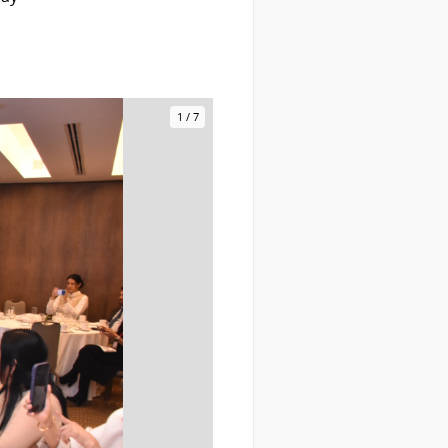
1
/
7