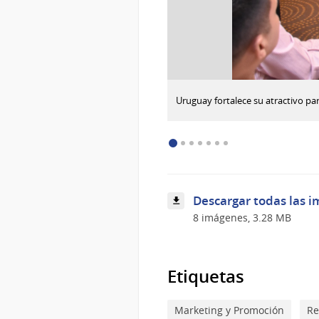
:
Descargar imagen
Uruguay fortalece su atractivo p
Uruguay
fortalece
su
atractivo
para
el
mercado
Descargar todas las i
peruano
con
8 imágenes, 3.28 MB
grandes
eventos
durante
todo
Etiquetas
el
año
Marketing y Promoción
Re