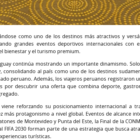
ándose como uno de los destinos más atractivos y versát
do grandes eventos deportivos internacionales con ex
 el bienestar y el turismo premium.
uguay continúa mostrando un importante dinamismo. Solo 
, consolidando al país como uno de los destinos sudame
cado peruano. Además, los viajeros peruanos registraron u
rés por descubrir una oferta que combina deporte, gastron
gregado.
viene reforzando su posicionamiento internacional a tr
 más protagonismo a nivel global. Eventos de alcance in
ratones de Montevideo y Punta del Este, la Final de la CON
l FIFA 2030 forman parte de una estrategia que busca atra
xperiencias turísticas.