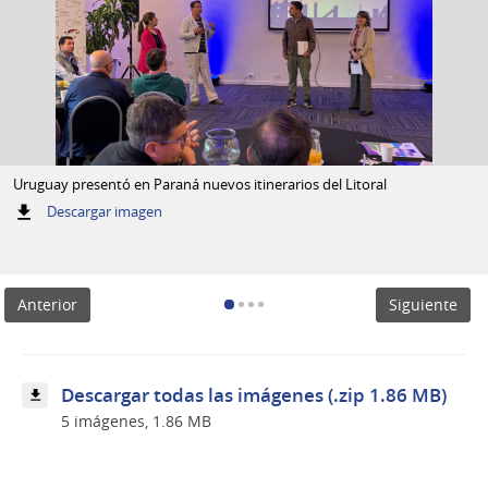
Uruguay presentó en Paraná nuevos itinerarios del Litoral
:
Descargar imagen
Uruguay
presentó
en
Paraná
Anterior
Siguiente
nuevos
itinerarios
del
Litoral
Descargar todas las imágenes (.zip 1.86 MB)
5 imágenes, 1.86 MB