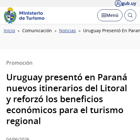
gub.uy
Ministerio
Abrir
Desplegar
Menú
de Turismo
busc
Ruta
Inicio
Comunicación
Noticias
Uruguay Presentó En Paraná
de
navegación
Promoción
Uruguay presentó en Paraná
nuevos itinerarios del Litoral
y reforzó los beneficios
económicos para el turismo
regional
04/06/2026