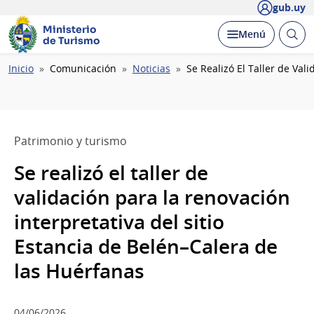
gub.uy
Ministerio
Abrir
Desplegar
Menú
de Turismo
busc
Ruta
Inicio
Comunicación
Noticias
Se Realizó El Taller de Val
de
navegación
Patrimonio y turismo
Se realizó el taller de
validación para la renovación
interpretativa del sitio
Estancia de Belén–Calera de
las Huérfanas
04/06/2026