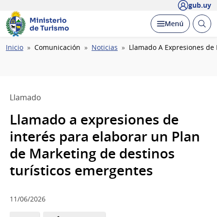
gub.uy
Ministerio
Abrir
Desplegar
Menú
de Turismo
busc
Ruta
Inicio
Comunicación
Noticias
Llamado A Expresiones de I
de
navegación
Llamado
Llamado a expresiones de
interés para elaborar un Plan
de Marketing de destinos
turísticos emergentes
11/06/2026