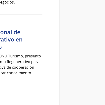
negocios.
ional de
ativo en
o
n ONU Turismo, presentó
ismo Regenerativo para
tiva de cooperación
erar conocimiento