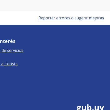
Reportar errores o sugerir mejoras
Interés
 de servicios
al turista
gub.uy