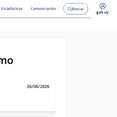
 Estadísticas
Comunicación
Buscar
Abrir
Desplegar
gub.uy
buscador
menú
y
de
smo
26/06/2026