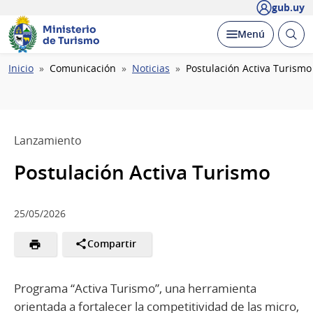
gub.uy
Ministerio
Abrir
Desplegar
Menú
de Turismo
busc
Ruta
Inicio
Comunicación
Noticias
Postulación Activa Turismo
de
navegación
Lanzamiento
Postulación Activa Turismo
25/05/2026
Compartir
Programa “Activa Turismo”, una herramienta
orientada a fortalecer la competitividad de las micro,