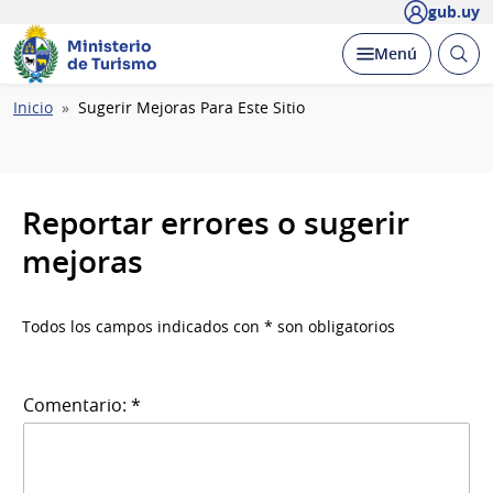
gub.uy
Ministerio
Abrir
Desplegar
Menú
de Turismo
busc
Ruta
Inicio
Sugerir Mejoras Para Este Sitio
de
navegación
Reportar errores o sugerir
mejoras
Todos los campos indicados con * son obligatorios
Comentario: *