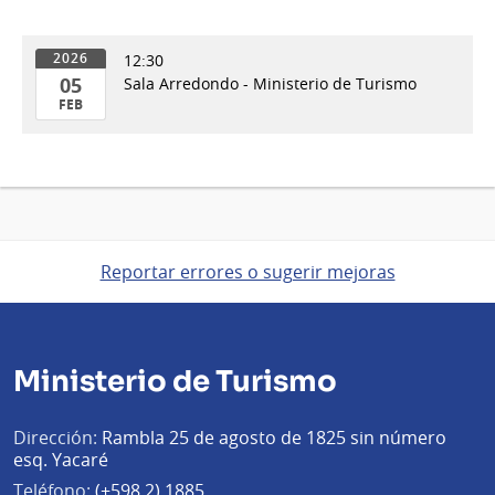
12:30
2026
05
Sala Arredondo - Ministerio de Turismo
FEB
05
de
Feb
del
2026
Reportar errores o sugerir mejoras
Ministerio de Turismo
Dirección:
Rambla 25 de agosto de 1825 sin número
esq. Yacaré
Teléfono:
(+598 2) 1885