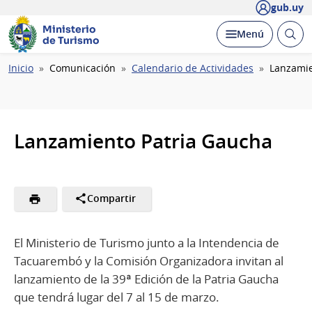
gub.uy
Ministerio
Abrir
Desplegar
Menú
de Turismo
busc
Ruta
Inicio
Comunicación
Calendario de Actividades
Lanzamie
de
navegación
Lanzamiento Patria Gaucha
Compartir
El Ministerio de Turismo junto a la Intendencia de
Tacuarembó y la Comisión Organizadora invitan al
lanzamiento de la 39ª Edición de la Patria Gaucha
que tendrá lugar del 7 al 15 de marzo.