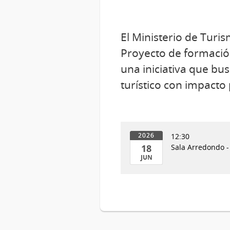
El Ministerio de Turi
Proyecto de formació
una iniciativa que bu
turístico con impacto 
12:30
2026
18
Sala Arredondo -
JUN
18
de
Jun
del
2026