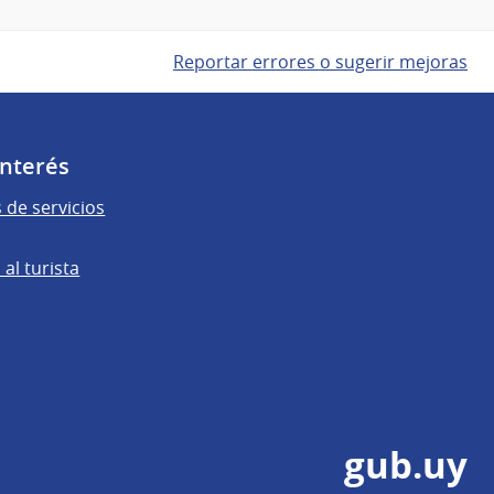
Reportar errores o sugerir mejoras
Interés
 de servicios
al turista
gub.uy