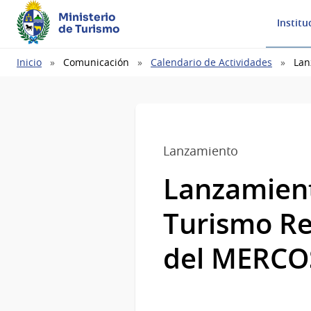
Ministerio
Institu
de Turismo
Ruta
Inicio
Comunicación
Calendario de Actividades
Lan
de
navegación
Lanzamiento
Lanzamient
Turismo Re
del MERC