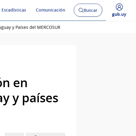
 Estadísticas
Comunicación
Buscar
Abrir
Desplegar
gub.uy
buscador
menú
y
de
ruguay y Países del MERCOSUR
ón en
y y países