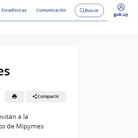
 Estadísticas
Comunicación
Buscar
Abrir
Desplegar
gub.uy
buscador
menú
y
de
es
Compartir
vitan a la
nto de Mipymes