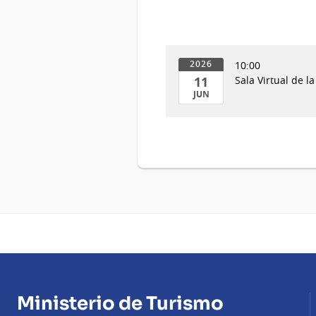
10:00
2026
11
Sala Virtual de l
JUN
11
de
Jun
del
2026
Ministerio de Turismo