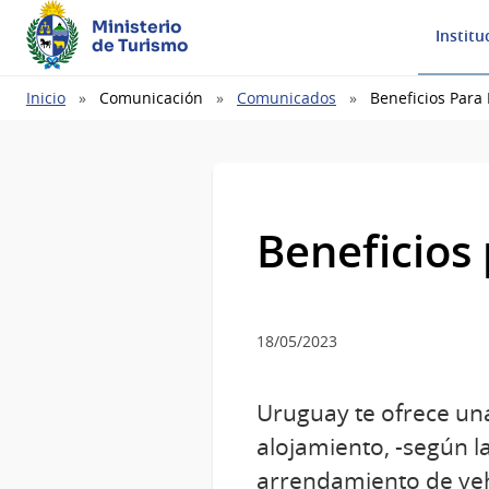
Ministerio
Institu
de Turismo
Ruta
Inicio
Comunicación
Comunicados
Beneficios Para
de
navegación
Beneficios
18/05/2023
Uruguay te ofrece una 
alojamiento, -según l
arrendamiento de vehí