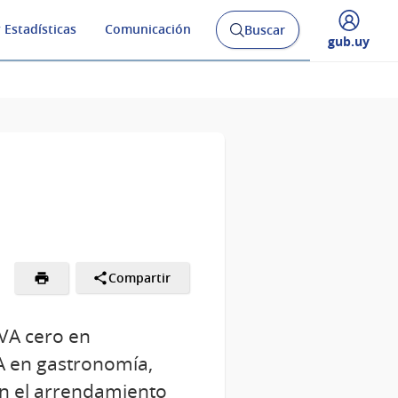
 Estadísticas
Comunicación
Buscar
Abrir
Desplegar
gub.uy
buscador
menú
y
de
Compartir
IVA cero en
VA en gastronomía,
en el arrendamiento