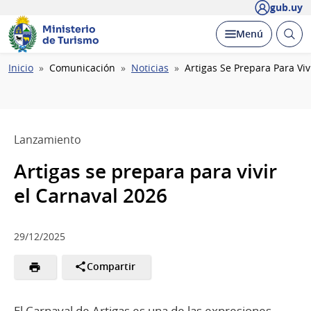
gub.uy
Ministerio
Abrir
Desplegar
Menú
de Turismo
busc
Ruta
Inicio
Comunicación
Noticias
Artigas Se Prepara Para Viv
de
navegación
Lanzamiento
Artigas se prepara para vivir
el Carnaval 2026
29/12/2025
Compartir
El Carnaval de Artigas es una de las expresiones