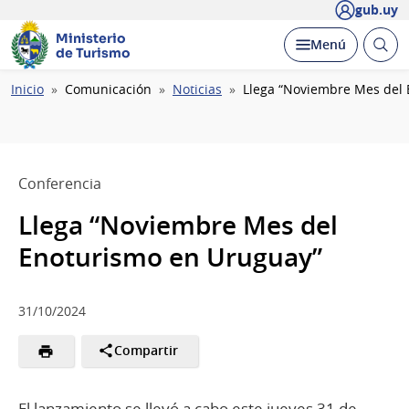
gub.uy
Ministerio
Abrir
Desplegar
Menú
de Turismo
busc
Ruta
Inicio
Comunicación
Noticias
Llega “Noviembre Mes del
de
navegación
Conferencia
Llega “Noviembre Mes del
Enoturismo en Uruguay”
31/10/2024
Compartir
El lanzamiento se llevó a cabo este jueves 31 de