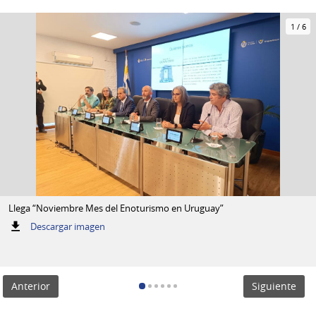
1
/
6
Llega “Noviembre Mes del Enoturismo en Uruguay”
:
Descargar imagen
Llega
“Noviembre
Mes
del
Anterior
Siguiente
Enoturismo
en
Uruguay”