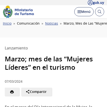
gub.uy
Ministerio
Abrir
Desplegar
Menú
de Turismo
busc
Ruta
Inicio
Comunicación
Noticias
Marzo; Mes de Las “Mujeres
de
navegación
Lanzamiento
Marzo; mes de las “Mujeres
Líderes” en el turismo
07/03/2024
Compartir
En el marco del Día Internacional de la Mujer, la