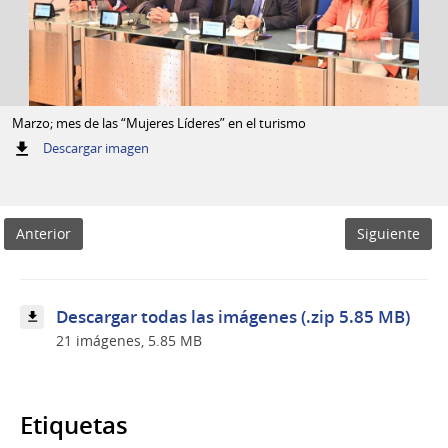
Marzo; mes de las “Mujeres Líderes” en el turismo
:
Descargar imagen
Marzo;
mes
de
las
Anterior
Siguiente
“Mujeres
Líderes”
en
el
turismo
Descargar todas las imágenes (.zip 5.85 MB)
21 imágenes, 5.85 MB
Etiquetas