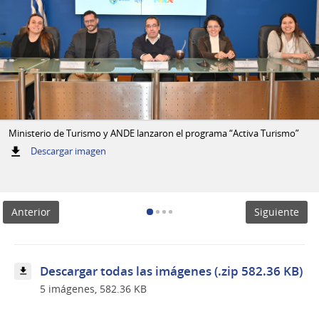
Ministerio de Turismo y ANDE lanzaron el programa “Activa Turismo”
:
Descargar imagen
Ministerio
de
Turismo
y
Anterior
Siguiente
ANDE
lanzaron
el
programa
“Activa
Descargar todas las imágenes (.zip 582.36 KB)
Turismo”
5 imágenes, 582.36 KB