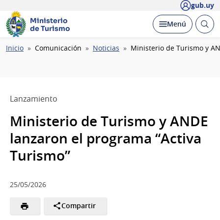
gub.uy
Ministerio
Abrir
Desplegar
Menú
de Turismo
busc
Ruta
Inicio
Comunicación
Noticias
Ministerio de Turismo y A
de
navegación
Lanzamiento
Ministerio de Turismo y ANDE
lanzaron el programa “Activa
Turismo”
25/05/2026
Compartir