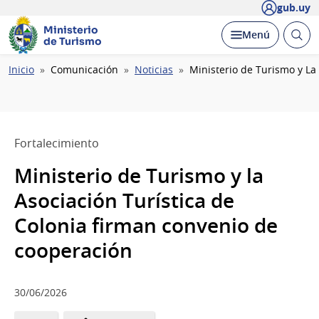
gub.uy
Ministerio
Abrir
Desplegar
Menú
de Turismo
busc
Ruta
Inicio
Comunicación
Noticias
Ministerio de Turismo y La
de
navegación
Fortalecimiento
Ministerio de Turismo y la
Asociación Turística de
Colonia firman convenio de
cooperación
30/06/2026