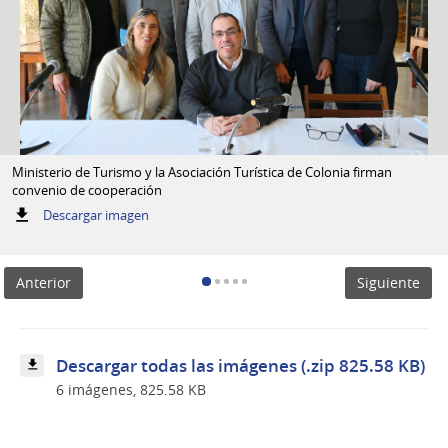
Ministerio de Turismo y la Asociación Turística de Colonia firman
convenio de cooperación
:
Descargar imagen
Ministerio
de
Turismo
Anterior
Siguiente
y
la
Asociación
Turística
de
Descargar todas las imágenes (.zip 825.58 KB)
Colonia
6 imágenes, 825.58 KB
firman
convenio
de
cooperación