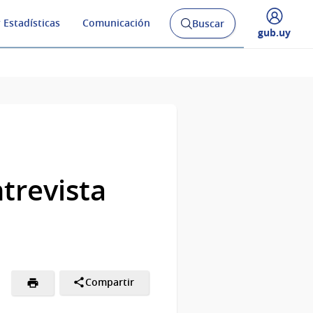
 Estadísticas
Comunicación
Buscar
Abrir
Desplegar
gub.uy
buscador
menú
y
de
trevista
Compartir