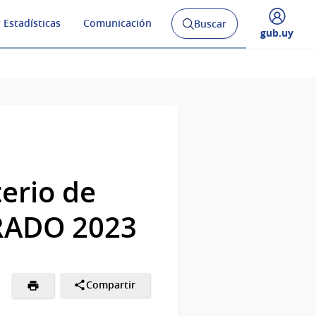
 Estadísticas
Comunicación
Buscar
Abrir
Desplegar
gub.uy
buscador
menú
y
de
erio de
PRADO 2023
Compartir