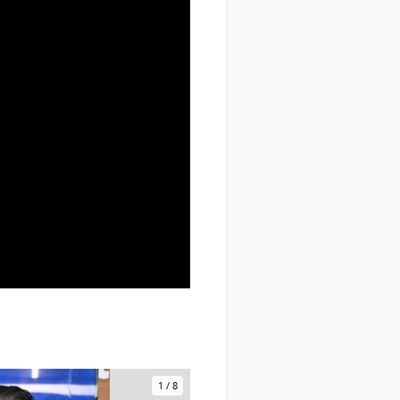
1
/
8