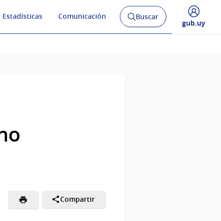
 Estadísticas
Comunicación
Buscar
Abrir
Desplegar
gub.uy
buscador
menú
y
de
ino
Compartir