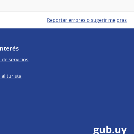
Reportar errores o sugerir mejoras
Interés
 de servicios
al turista
gub.uy