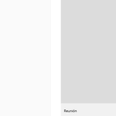
:
Descargar imagen
Reunión
Reunión