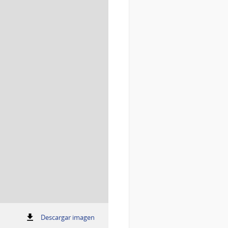
:
Descargar imagen
Reunión
Reunión