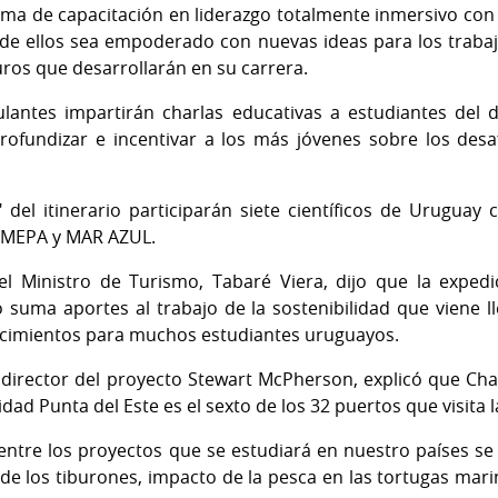
ama de capacitación en liderazgo totalmente inmersivo con
de ellos sea empoderado con nuevas ideas para los trabaj
uros que desarrollarán en su carrera.
pulantes impartirán charlas educativas a estudiantes del 
profundizar e incentivar a los más jóvenes sobre los de
 del itinerario participarán siete científicos de Uruguay 
UMEPA y MAR AZUL.
el Ministro de Turismo, Tabaré Viera, dijo que la expedic
suma aportes al trabajo de la sostenibilidad que viene ll
ocimientos para muchos estudiantes uruguayos.
 director del proyecto Stewart McPherson, explicó que Cha
lidad Punta del Este es el sexto de los 32 puertos que visita
 entre los proyectos que se estudiará en nuestro países s
de los tiburones, impacto de la pesca en las tortugas mari