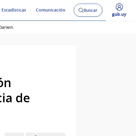
 Estadísticas
Comunicación
Buscar
Abrir
Desplegar
gub.uy
buscador
menú
y
de
 Darwin
ón
ia de