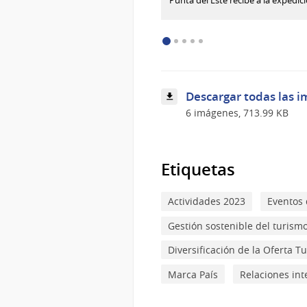
Punta del Este recibe a la expedi
Punta
del
Este
recibe
a
la
expedición
Descargar todas las i
Darwin200,
recreando
6 imágenes, 713.99 KB
la
experiencia
de
Charles
Etiquetas
Darwin
Actividades 2023
Eventos 
Gestión sostenible del turism
Diversificación de la Oferta Tu
Marca País
Relaciones int