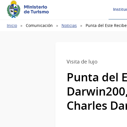
Ministerio
Institu
de Turismo
Ruta
Inicio
Comunicación
Noticias
Punta del Este Recib
de
navegación
Visita de lujo
Punta del E
Darwin200,
Charles Da