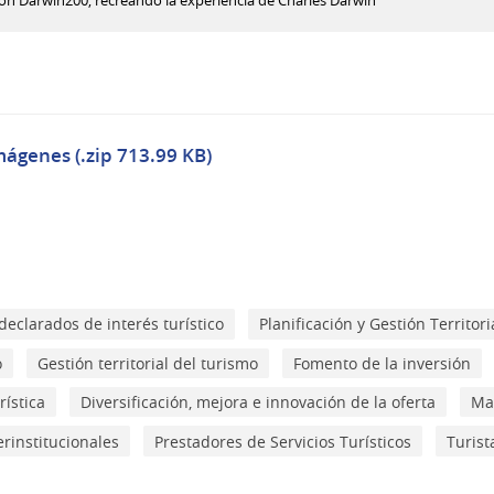
ción Darwin200, recreando la experiencia de Charles Darwin
mágenes (.zip 713.99 KB)
declarados de interés turístico
Planificación y Gestión Territori
o
Gestión territorial del turismo
Fomento de la inversión
rística
Diversificación, mejora e innovación de la oferta
Ma
erinstitucionales
Prestadores de Servicios Turísticos
Turist