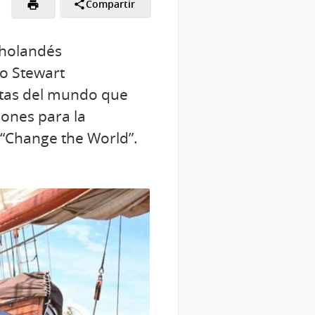
Compartir
o holandés
to Stewart
stas del mundo que
iones para la
“Change the World”.