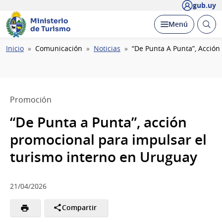
gub.uy
Ministerio
Abrir
Desplegar
Menú
de Turismo
busc
Ruta
Inicio
Comunicación
Noticias
“De Punta A Punta”, Acción
de
navegación
Promoción
“De Punta a Punta”, acción
promocional para impulsar el
turismo interno en Uruguay
21/04/2026
Compartir