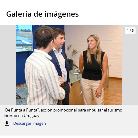
Galería de imágenes
1
/
3
“De Punta a Punta”, acción promocional para impulsar el turismo
interno en Uruguay
:
Descargar imagen
“De
Punta