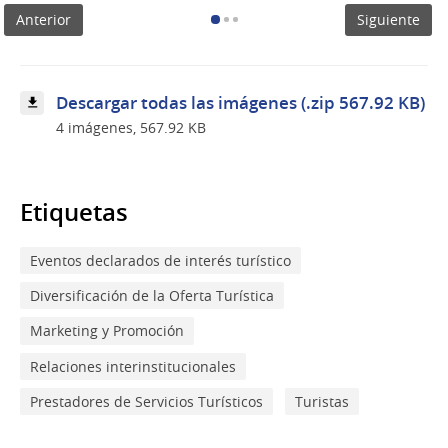
a
Anterior
Siguiente
Punta”,
acción
promocional
para
impulsar
Descargar todas las imágenes (.zip 567.92 KB)
el
4 imágenes, 567.92 KB
turismo
interno
en
Uruguay
Etiquetas
Eventos declarados de interés turístico
Diversificación de la Oferta Turística
Marketing y Promoción
Relaciones interinstitucionales
Prestadores de Servicios Turísticos
Turistas