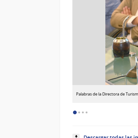
:
Descargar imagen
Palabras de la Directora de Turi
Público
en
general
Descargar todas las i