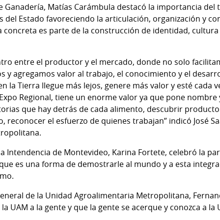
 de Ganadería, Matías Carámbula destacó la importancia del t
s del Estado favoreciendo la articulación, organización y
concreta es parte de la construcción de identidad, cultura 
o entre el productor y el mercado, donde no solo facilitam
 y agregamos valor al trabajo, el conocimiento y el desarr
n la Tierra llegue más lejos, genere más valor y esté cada 
a Expo Regional, tiene un enorme valor ya que pone nombre y
torias que hay detrás de cada alimento, descubrir product
, reconocer el esfuerzo de quienes trabajan” indicó José Sa
tropolitana.
a Intendencia de Montevideo, Karina Fortete, celebró la par
 que es una forma de demostrarle al mundo y a esta integr
ismo.
o General de la Unidad Agroalimentaria Metropolitana, Fern
r la UAM a la gente y que la gente se acerque y conozca a la