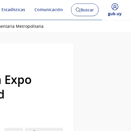
 Estadísticas
Comunicación
Buscar
Abrir
Desplegar
gub.uy
buscador
menú
y
de
mentaria Metropolitana
a Expo
d