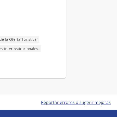
Intendencia
de
Montevideo
de la Oferta Turística
s interinstitucionales
Reportar errores o sugerir mejoras