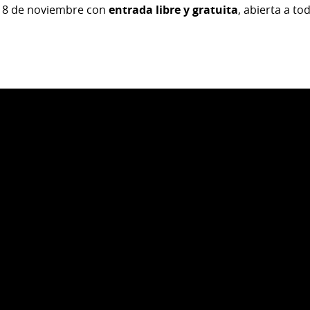
 y 8 de noviembre con
entrada libre y gratuita
, abierta a to