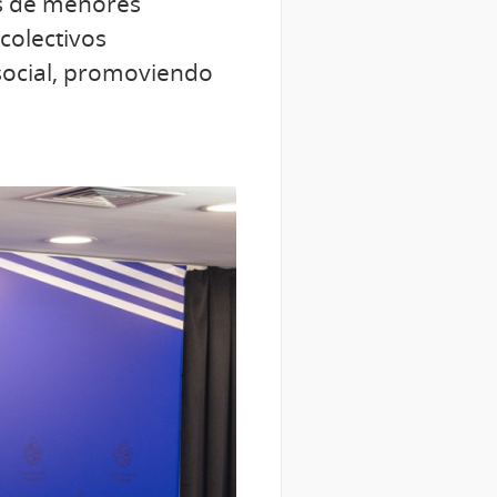
as de menores
colectivos
o social, promoviendo