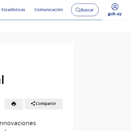
 Estadísticas
Comunicación
Buscar
Abrir
Desplegar
gub.uy
buscador
menú
y
de
l
Compartir
 innovaciones