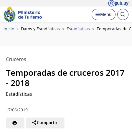
gub.uy
Ministerio
Abrir
Desplegar
Menú
de Turismo
busc
Ruta
Inicio
Datos y Estadísticas
Estadísticas
Temporadas de Cr
de
navegación
Cruceros
Temporadas de cruceros 2017
- 2018
Estadísticas
17/06/2019
Compartir