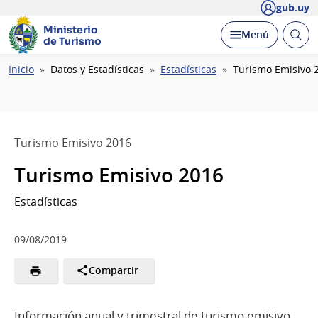
gub.uy
Ministerio
Abrir
Desplegar
Menú
de Turismo
busc
Ruta
Inicio
Datos y Estadísticas
Estadísticas
Turismo Emisivo 
de
navegación
Turismo Emisivo 2016
Turismo Emisivo 2016
Estadísticas
09/08/2019
Compartir
Información anual y trimestral de turismo emisivo