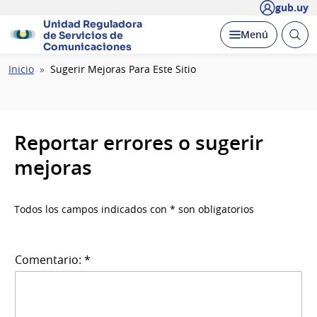
gub.uy
Unidad Reguladora
Abrir
Desplegar
Menú
de Servicios de
busc
Comunicaciones
Ruta
Inicio
Sugerir Mejoras Para Este Sitio
de
navegación
Reportar errores o sugerir
mejoras
Todos los campos indicados con * son obligatorios
Comentario: *