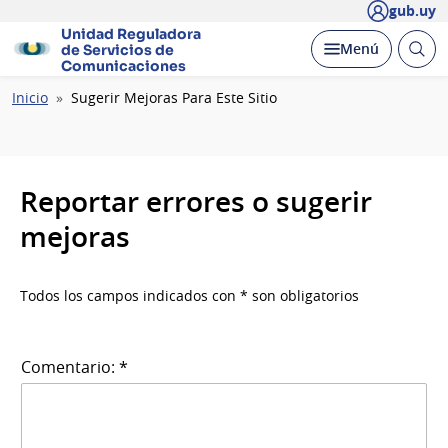
gub.uy
Unidad Reguladora
Abrir
Desplegar
Menú
de Servicios de
busc
Comunicaciones
Ruta
Inicio
Sugerir Mejoras Para Este Sitio
de
navegación
Reportar errores o sugerir
mejoras
Todos los campos indicados con * son obligatorios
Comentario: *