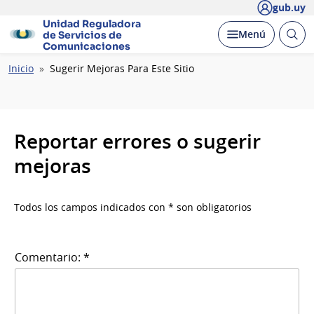
gub.uy
Unidad Reguladora
Abrir
Desplegar
Menú
de Servicios de
busc
Comunicaciones
Ruta
Inicio
Sugerir Mejoras Para Este Sitio
de
navegación
Reportar errores o sugerir
mejoras
Todos los campos indicados con * son obligatorios
Comentario: *