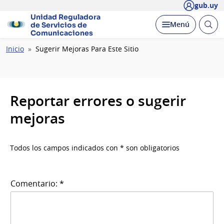
gub.uy
Unidad Reguladora
Abrir
Desplegar
Menú
de Servicios de
busc
Comunicaciones
Ruta
Inicio
Sugerir Mejoras Para Este Sitio
de
navegación
Reportar errores o sugerir
mejoras
Todos los campos indicados con * son obligatorios
Comentario: *