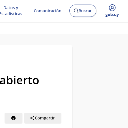
Datos y
Comunicación
Buscar
Abrir
Estadísticas
Desplegar
gub.uy
buscador
menú
y
de
abierto
Compartir