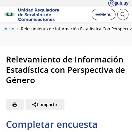
gub.uy
Unidad Reguladora
Abrir
Desplegar
Menú
de Servicios de
busc
Comunicaciones
Ruta
Inicio
Relevamiento de Información Estadística Con Perspecti
de
navegación
Relevamiento de Información
Estadística con Perspectiva de
Género
Compartir
Completar encuesta