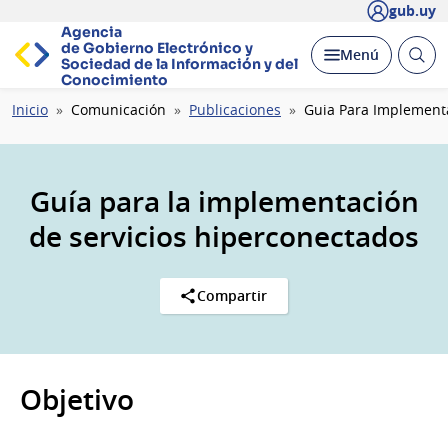
gub.uy
Agencia
de Gobierno Electrónico y
Abrir
Desplegar
Menú
Sociedad de la
Información y del
busc
Conocimiento
Ruta
Inicio
Comunicación
Publicaciones
Guia Para Implementa
de
navegación
Guía para la implementación
de servicios hiperconectados
Compartir
Objetivo