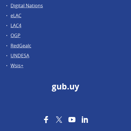
Digital Nations
eLAC
LAC4
OGP
RedGealc
UNDESA
Wsis+
gub.uy
Facebook
Twitter
YouTube
LinkedIn