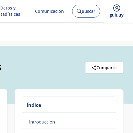
Datos y
Comunicación
Buscar
Abrir
stadísticas
Desplegar
gub.uy
buscador
menú
y
de
s
Compartir
Índice
Introducción