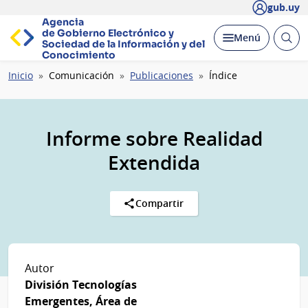
gub.uy
Agencia
de Gobierno Electrónico y
Abrir
Desplegar
Menú
Sociedad de la
Información y del
busc
Conocimiento
Ruta
Inicio
Comunicación
Publicaciones
Índice
de
navegación
Informe sobre Realidad
Extendida
Compartir
Autor
División Tecnologías
Emergentes, Área de