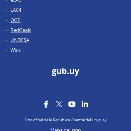
eLAC
LAC4
OGP
RedGealc
UNDESA
Wsis+
gub.uy
Facebook
Twitter
YouTube
LinkedIn
Sitio oficial de la República Oriental del Uruguay
Mapa del sitio