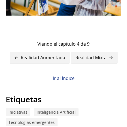
Viendo el capítulo 4 de 9
Enlaces
Realidad Aumentada
Realidad Mixta
transversales
de
Ir al Índice
Book
para
Etiquetas
Realidad
Iniciativas
Inteligencia Artificial
Virtual
Tecnologías emergentes