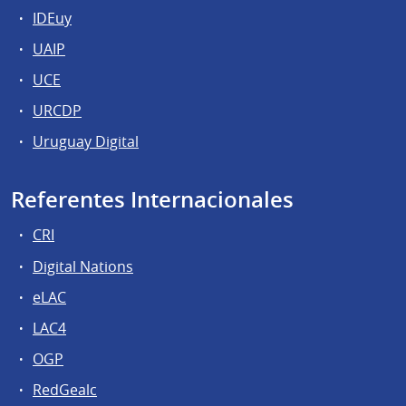
IDEuy
UAIP
UCE
URCDP
Uruguay Digital
Referentes Internacionales
CRI
Digital Nations
eLAC
LAC4
OGP
RedGealc