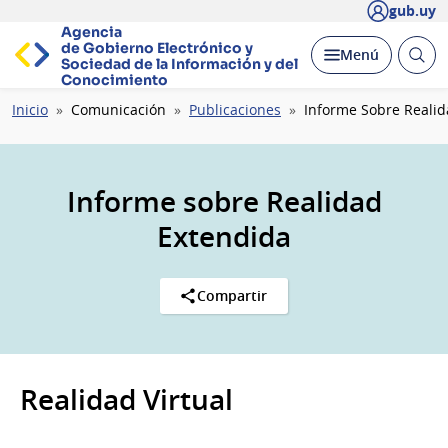
gub.uy
Agencia
de Gobierno Electrónico y
Abrir
Desplegar
Menú
Sociedad de la
Información y del
busc
Conocimiento
Ruta
Inicio
Comunicación
Publicaciones
Informe Sobre Realid
de
navegación
Informe sobre Realidad
Extendida
Compartir
Realidad Virtual