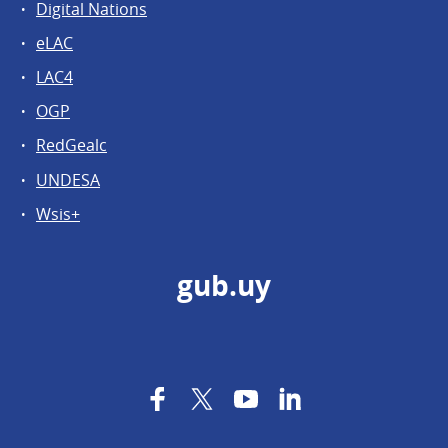
Digital Nations
eLAC
LAC4
OGP
RedGealc
UNDESA
Wsis+
gub.uy
Facebook
Twitter
YouTube
LinkedIn