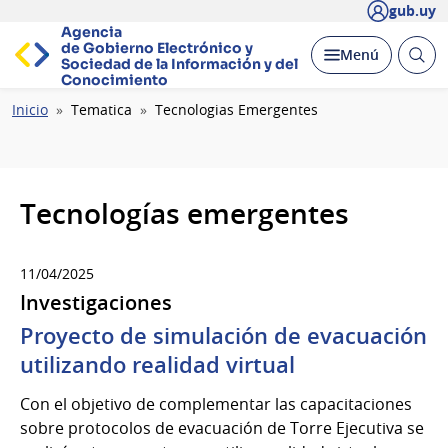
gub.uy
Agencia
de Gobierno Electrónico y
Abrir
Desplegar
Menú
Sociedad de la
Información y del
busc
Conocimiento
Ruta
Inicio
Tematica
Tecnologias Emergentes
de
navegación
Tecnologías emergentes
11/04/2025
Investigaciones
Proyecto de simulación de evacuación
utilizando realidad virtual
Con el objetivo de complementar las capacitaciones
sobre protocolos de evacuación de Torre Ejecutiva se